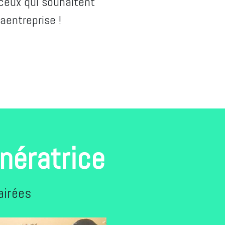
 ceux qui souhaitent
aentreprise !
nératrice
airées