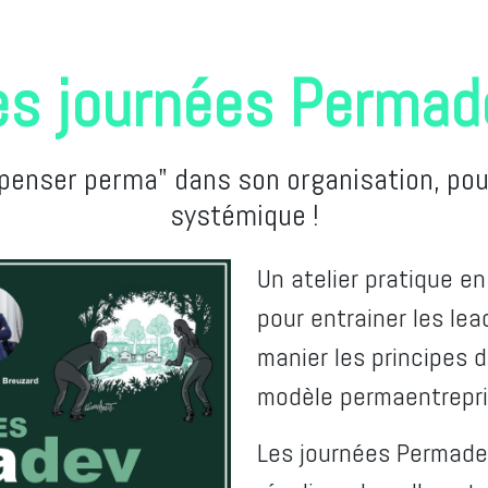
es journées Permad
"penser perma" dans son organisation, pou
systémique !
Un atelier pratique en
pour entrainer les le
manier les principes 
modèle permaentrepri
Les journées Permadev