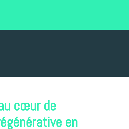
 au cœur de
régénérative en